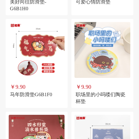
美好向往防滑垫-
可爱心情防滑垫
G6B1H0
￥9.90
￥9.90
马年防滑垫G6B1F0
职场里的小吗喽们陶瓷
杯垫