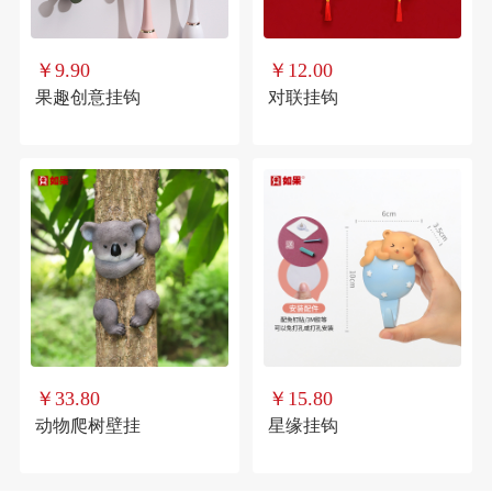
￥9.90
￥12.00
果趣创意挂钩
对联挂钩
￥33.80
￥15.80
动物爬树壁挂
星缘挂钩