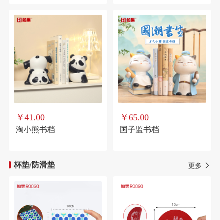
￥41.00
￥65.00
淘小熊书档
国子监书档
杯垫/防滑垫
更多