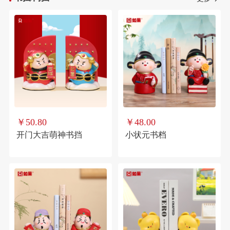
￥50.80
￥48.00
开门大吉萌神书挡
小状元书档