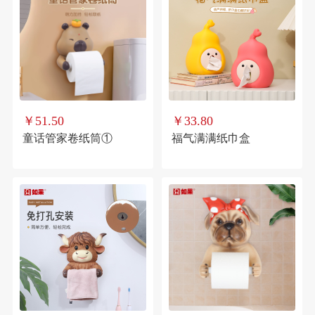
￥51.50
￥33.80
童话管家卷纸筒①
福气满满纸巾盒