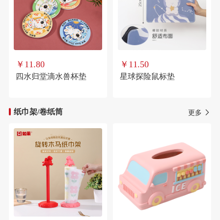
￥11.80
￥11.50
四水归堂滴水兽杯垫
星球探险鼠标垫
纸巾架/卷纸筒
更多