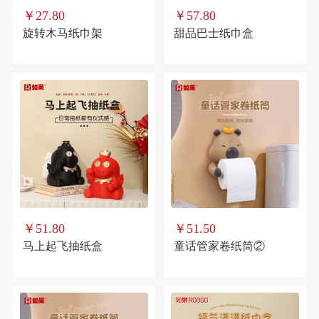
￥27.80
￥57.80
旋转木马纸巾架
甜品巴士纸巾盒
￥51.80
￥51.50
马上起飞抽纸盒
童话管家卷纸筒②