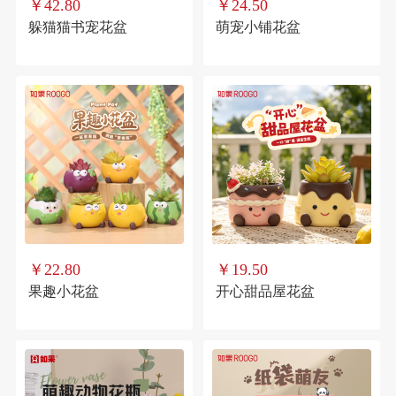
￥42.80
￥24.50
躲猫猫书宠花盆
萌宠小铺花盆
￥22.80
￥19.50
果趣小花盆
开心甜品屋花盆