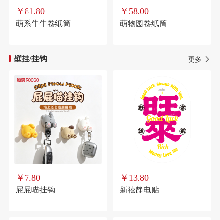
￥81.80
￥58.00
萌系牛牛卷纸筒
萌物园卷纸筒
壁挂/挂钩
更多
￥7.80
￥13.80
屁屁喵挂钩
新禧静电贴