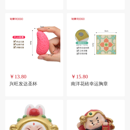
￥13.80
￥15.80
兴旺发达圣杯
南洋花砖幸运胸章