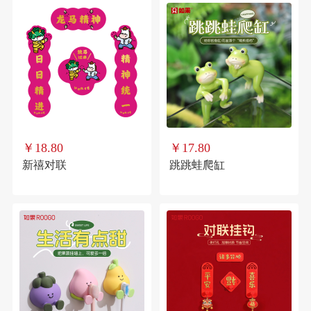
￥18.80
￥17.80
新禧对联
跳跳蛙爬缸