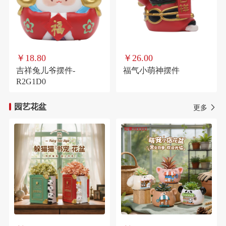
￥18.80
￥26.00
吉祥兔儿爷摆件-
福气小萌神摆件
R2G1D0
园艺花盆
更多