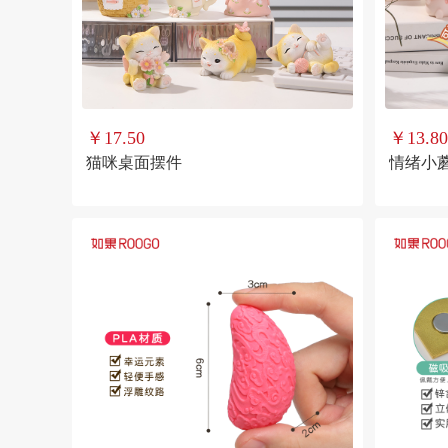
￥17.50
￥13.80
猫咪桌面摆件
情绪小蘑