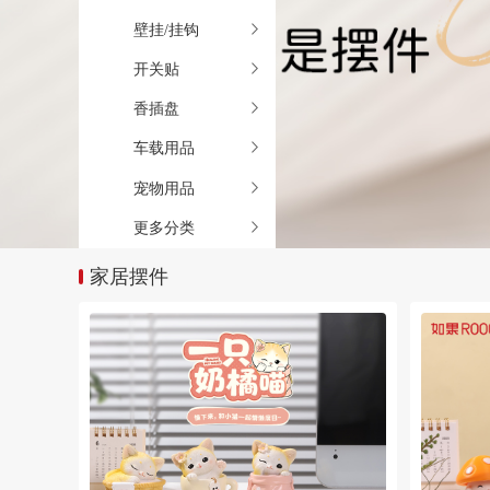
壁挂/挂钩
开关贴
香插盘
车载用品
宠物用品
更多分类
家居摆件