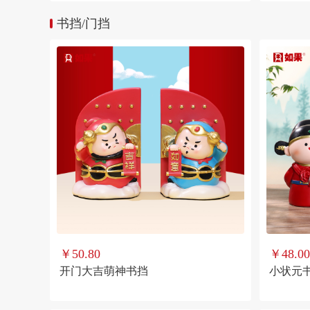
书挡/门挡
￥50.80
￥48.00
开门大吉萌神书挡
小状元