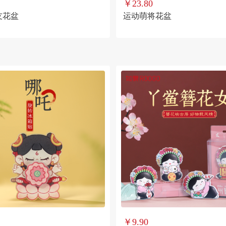
￥23.80
友花盆
运动萌将花盆
￥9.90