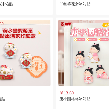
转冰箱贴
丫鲎簪花女冰箱贴
￥13.60
箱贴
唐小圆格格冰箱贴