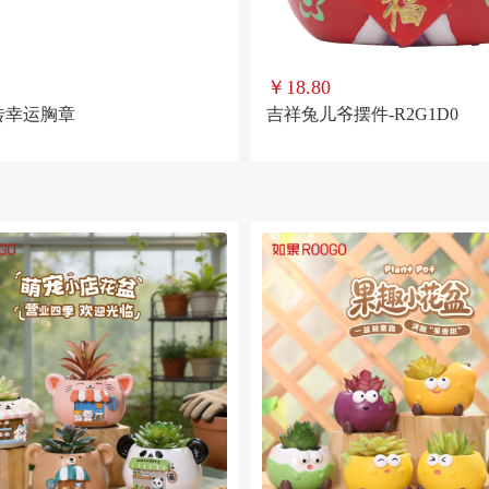
￥18.80
砖幸运胸章
吉祥兔儿爷摆件-R2G1D0