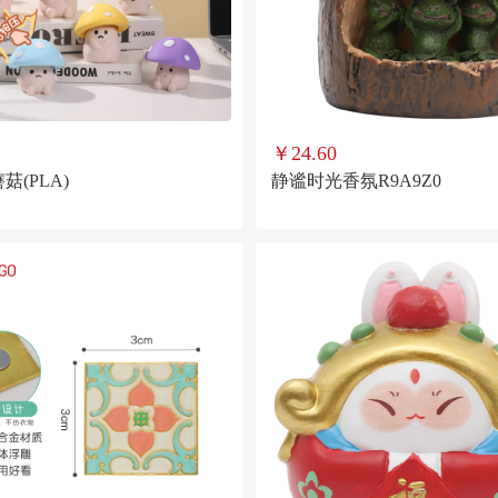
￥24.60
菇(PLA)
静谧时光香氛R9A9Z0