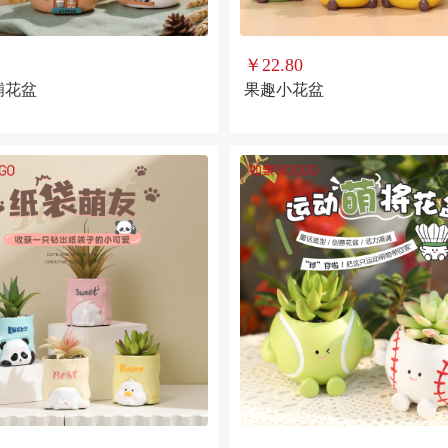
￥22.80
铺花盆
果趣小花盆