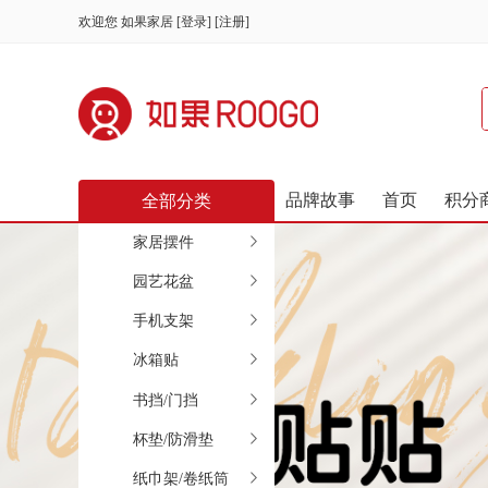
欢迎您
如果家居
[
登录
] [
注册
]
品牌故事
首页
积分
全部分类
家居摆件
园艺花盆
手机支架
冰箱贴
书挡/门挡
杯垫/防滑垫
纸巾架/卷纸筒