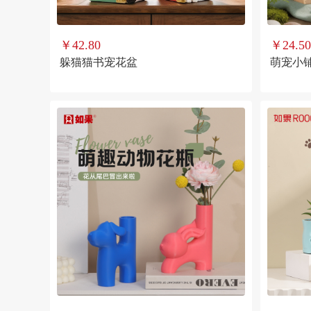
￥42.80
￥24.50
躲猫猫书宠花盆
萌宠小