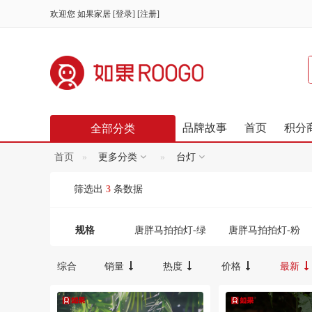
欢迎您
如果家居
[
登录
] [
注册
]
品牌故事
首页
积分
全部分类
首页
更多分类
台灯
筛选出
3
条数据
规格
唐胖马拍拍灯-绿
唐胖马拍拍灯-粉
萌宠太阳能灯-狐獴
萌宠太阳能灯-仓
综合
销量
热度
价格
最新