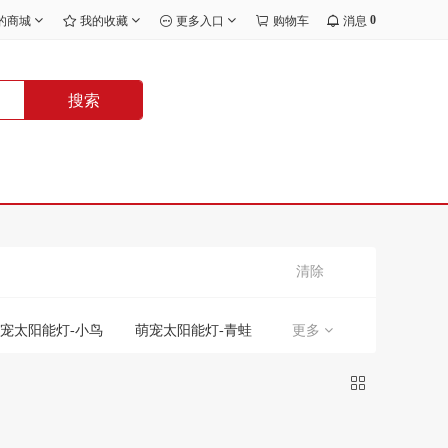
0
的商城
我的收藏
更多入口
购物车
消息
搜索
清除
宠太阳能灯-小鸟
萌宠太阳能灯-青蛙
更多