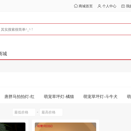
商城首页
个人中心
我
商城
唐胖马拍拍灯-红
萌宠草坪灯-橘猫
萌宠草坪灯-斗牛犬
萌
鼠
-