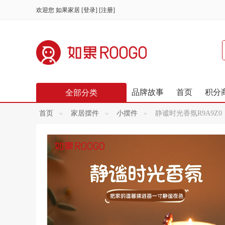
欢迎您
如果家居
[
登录
] [
注册
]
品牌故事
首页
积分
全部分类
首页
家居摆件
小摆件
静谧时光香氛R9A9Z0