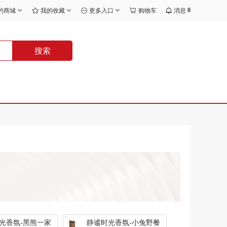
0
的商城
我的收藏
更多入口
购物车
消息
搜索
光香氛-黑熊一家
静谧时光香氛-小兔野餐