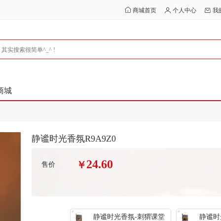
商城首页
个人中心
我
商城
静谧时光香氛R9A9Z0
24.60
￥
售价
静谧时光香氛-刺猬课堂
静谧时