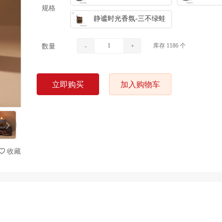
规格
静谧时光香氛-三不绿蛙
库存
1186
个
数量
-
+
立即购买
加入购物车
收藏