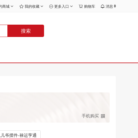
0
的商城
我的收藏
更多入口
购物车
消息
搜索
手机购买
儿爷摆件-禄运亨通