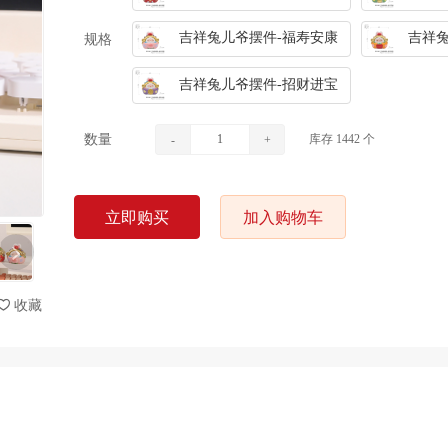
吉祥兔儿爷摆件-福寿安康
吉祥兔
规格
吉祥兔儿爷摆件-招财进宝
库存
1442
个
数量
-
+
立即购买
加入购物车
收藏