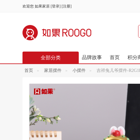
欢迎您
如果家居
[
登录
] [
注册
]
品牌故事
首页
积分
全部分类
首页
家居摆件
小摆件
吉祥兔儿爷摆件-R2G1