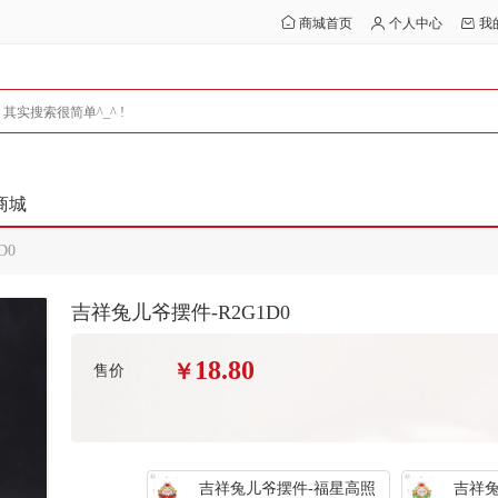
商城首页
个人中心
我
商城
D0
吉祥兔儿爷摆件-R2G1D0
18.80
￥
售价
吉祥兔儿爷摆件-福星高照
吉祥兔