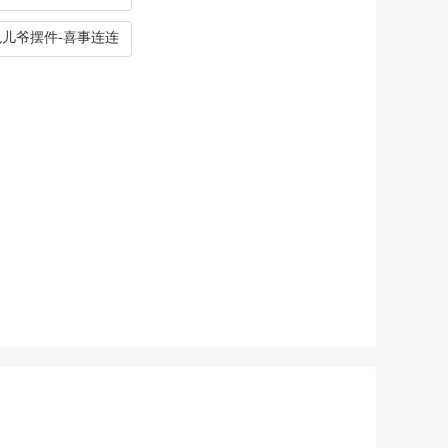
儿爷摆件-喜事连连